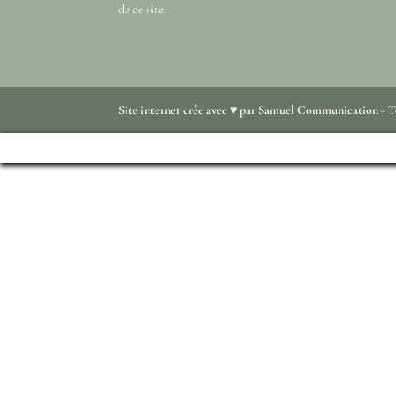
de ce site.
Site internet crée avec ♥ par Samuel Communication
- T