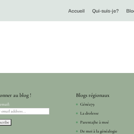
Accueil
Qui-suis-je?
Blo
onner au blog !
Blogs régionaux
email:
Généa79
La drolesse
Parentajhe à moé
De moi à la généalogie