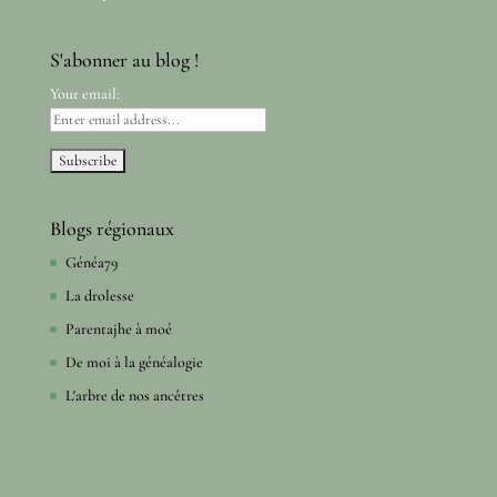
S'abonner au blog !
Your email:
Blogs régionaux
Généa79
La drolesse
Parentajhe à moé
De moi à la généalogie
L'arbre de nos ancêtres