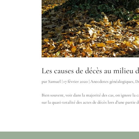
Les causes de décès au milieu 
par
Samuel
|
17 février 2020
|
Anecdotes généalogiques
,
D
Bien souvent, voir dans la majorité des cas, on ignore la c
sur la quasi-totalité des actes de décès lors d’une partie