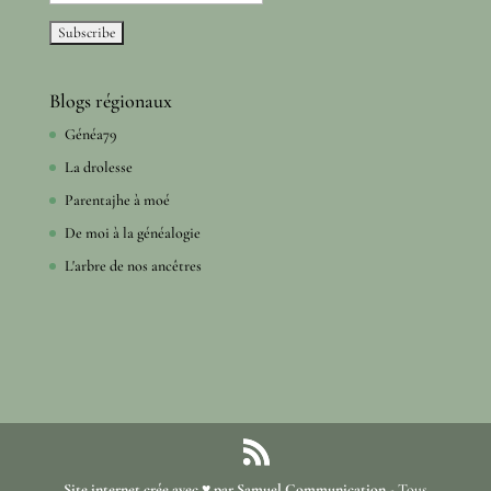
Blogs régionaux
Généa79
La drolesse
Parentajhe à moé
De moi à la généalogie
L'arbre de nos ancêtres
Site internet crée avec ♥ par Samuel Communication
- Tous