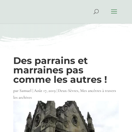
Des parrains et
marraines pas
comme les autres !
par
Samuel
|
Août 17, 2019
|
Deux-Sèvres
,
Mes ancêtres à travers
les archives