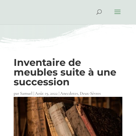
Inventaire de
meubles suite à une
succession
par
Samuel
|
Août 19, 2022
|
Anecdotes
,
Deux-Sèvres