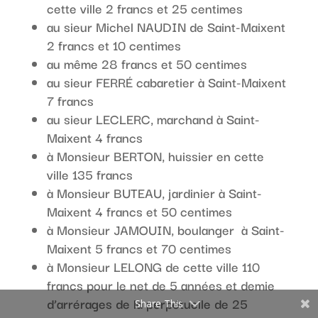
cette ville 2 francs et 25 centimes
au sieur Michel NAUDIN de Saint-Maixent
2 francs et 10 centimes
au même 28 francs et 50 centimes
au sieur FERRÉ cabaretier à Saint-Maixent
7 francs
au sieur LECLERC, marchand à Saint-
Maixent 4 francs
à Monsieur BERTON, huissier en cette
ville 135 francs
à Monsieur BUTEAU, jardinier à Saint-
Maixent 4 francs et 50 centimes
à Monsieur JAMOUIN, boulanger à Saint-
Maixent 5 francs et 70 centimes
à Monsieur LELONG de cette ville 110
francs pour le net de 5 années et demie
d’arrérages de la perpétuelle de 25
Share This