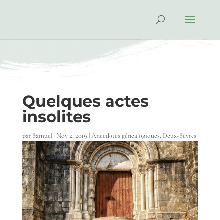
Quelques actes
insolites
par
Samuel
|
Nov 2, 2019
|
Anecdotes généalogiques
,
Deux-Sèvres